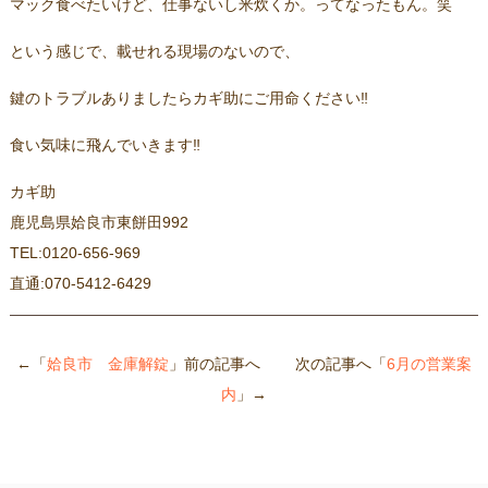
マック食べたいけど、仕事ないし米炊くか。ってなったもん。笑
という感じで、載せれる現場のないので、
鍵のトラブルありましたらカギ助にご用命ください‼
食い気味に飛んでいきます‼
カギ助
鹿児島県姶良市東餅田992
TEL:0120-656-969
直通:070-5412-6429
←「
姶良市 金庫解錠
」前の記事へ 次の記事へ「
6月の営業案
内
」→