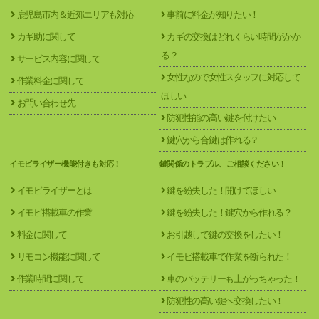
鹿児島市内＆近郊エリアも対応
事前に料金が知りたい！
カギ助に関して
カギの交換はどれくらい時間がかか
る？
サービス内容に関して
女性なので女性スタッフに対応して
作業料金に関して
ほしい
お問い合わせ先
防犯性能の高い鍵を付けたい
鍵穴から合鍵は作れる？
イモビライザー機能付きも対応！
鍵関係のトラブル、ご相談ください！
イモビライザーとは
鍵を紛失した！開けてほしい
イモビ搭載車の作業
鍵を紛失した！鍵穴から作れる？
料金に関して
お引越しで鍵の交換をしたい！
リモコン機能に関して
イモビ搭載車で作業を断られた！
作業時間に関して
車のバッテリーも上がっちゃった！
防犯性の高い鍵へ交換したい！