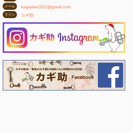
メール
kagisuke1022@gmail.com
ライン
カギ助
.