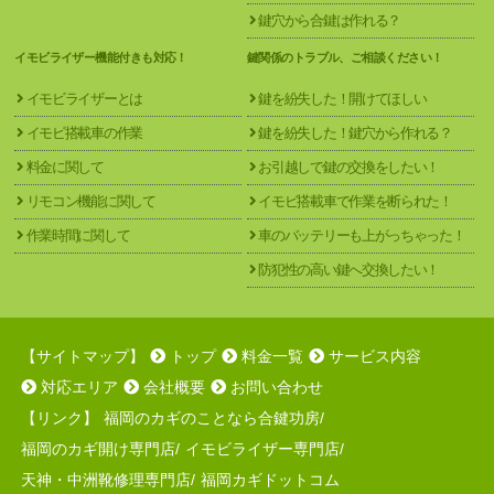
鍵穴から合鍵は作れる？
イモビライザー機能付きも対応！
鍵関係のトラブル、ご相談ください！
イモビライザーとは
鍵を紛失した！開けてほしい
イモビ搭載車の作業
鍵を紛失した！鍵穴から作れる？
料金に関して
お引越しで鍵の交換をしたい！
リモコン機能に関して
イモビ搭載車で作業を断られた！
作業時間に関して
車のバッテリーも上がっちゃった！
防犯性の高い鍵へ交換したい！
【サイトマップ】
トップ
料金一覧
サービス内容
対応エリア
会社概要
お問い合わせ
【リンク】
福岡のカギのことなら合鍵功房
/
福岡のカギ開け専門店
/
イモビライザー専門店
/
天神・中洲靴修理専門店
/
福岡カギドットコム