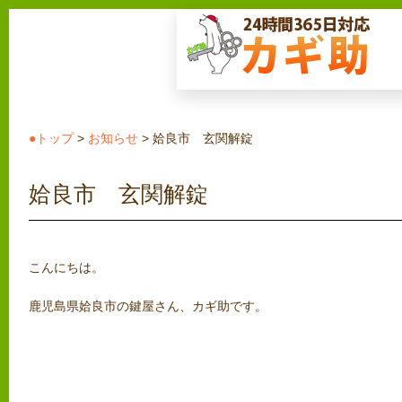
●トップ
>
お知らせ
> 姶良市 玄関解錠
姶良市 玄関解錠
こんにちは。
鹿児島県姶良市の鍵屋さん、カギ助です。