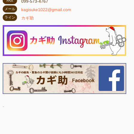
FAX
099-573-4767
メール
kagisuke1022@gmail.com
ライン
カギ助
.