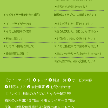
鍵穴から合鍵は作れる？
イモビライザー機能付きも対応！
鍵関係のトラブル、ご相談ください！
イモビライザーとは
鍵を紛失した！開けてほしい
イモビ搭載車の作業
鍵を紛失した！鍵穴から作れる？
料金に関して
お引越しで鍵の交換をしたい！
リモコン機能に関して
イモビ搭載車で作業を断られた！
作業時間に関して
車のバッテリーも上がっちゃった！
防犯性の高い鍵へ交換したい！
【サイトマップ】
トップ
料金一覧
サービス内容
対応エリア
会社概要
お問い合わせ
【リンク】
福岡のカギのことなら合鍵功房
/
福岡のカギ開け専門店
/
イモビライザー専門店
/
天神・中洲靴修理専門店
/
福岡カギドットコム