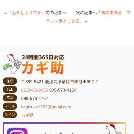
←「
お久しぶりです
」前の記事へ 次の記事へ「
霧島市国分 フ
ランス落とし交換
」→
住所
〒899-5421 鹿児島県姶良市東餅田992-2
TEL
0120-65-6969
099-573-4169
FAX
099-573-4767
メール
kagisuke1022@gmail.com
ライン
カギ助