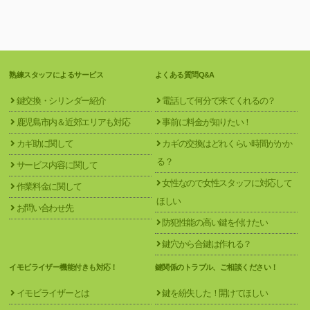
熟練スタッフによるサービス
よくある質問Q&A
鍵交換・シリンダー紹介
電話して何分で来てくれるの？
鹿児島市内＆近郊エリアも対応
事前に料金が知りたい！
カギ助に関して
カギの交換はどれくらい時間がかか
る？
サービス内容に関して
女性なので女性スタッフに対応して
作業料金に関して
ほしい
お問い合わせ先
防犯性能の高い鍵を付けたい
鍵穴から合鍵は作れる？
イモビライザー機能付きも対応！
鍵関係のトラブル、ご相談ください！
イモビライザーとは
鍵を紛失した！開けてほしい