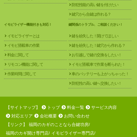
防犯性能の高い鍵を付けたい
鍵穴から合鍵は作れる？
イモビライザー機能付きも対応！
鍵関係のトラブル、ご相談ください！
イモビライザーとは
鍵を紛失した！開けてほしい
イモビ搭載車の作業
鍵を紛失した！鍵穴から作れる？
料金に関して
お引越しで鍵の交換をしたい！
リモコン機能に関して
イモビ搭載車で作業を断られた！
作業時間に関して
車のバッテリーも上がっちゃった！
防犯性の高い鍵へ交換したい！
【サイトマップ】
トップ
料金一覧
サービス内容
対応エリア
会社概要
お問い合わせ
【リンク】
福岡のカギのことなら合鍵功房
/
福岡のカギ開け専門店
/
イモビライザー専門店
/