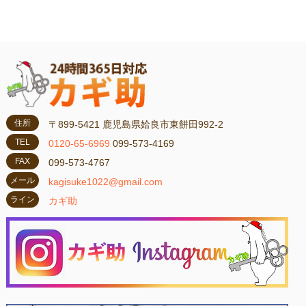
住所
〒899-5421 鹿児島県姶良市東餅田992-2
TEL
0120-65-6969
099-573-4169
FAX
099-573-4767
メール
kagisuke1022@gmail.com
ライン
カギ助