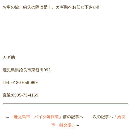
お車の鍵、紛失の際は是非、カギ助へお任せ下さい‼
カギ助
鹿児島県姶良市東餅田992
TEL:0120-656-969
直通:0995-73-4169
←「
鹿児島市 バイク鍵作製
」前の記事へ 次の記事へ「
姶良
市 鍵交換
」→