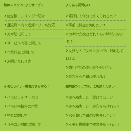
熟練スタッフによるサービス
よくある質問Q&A
鍵交換・シリンダー紹介
電話して何分で来てくれるの？
鹿児島市内＆近郊エリアも対応
事前に料金が知りたい！
カギ助に関して
カギの交換はどれくらい時間がかか
る？
サービス内容に関して
女性なので女性スタッフに対応して
作業料金に関して
ほしい
お問い合わせ先
防犯性能の高い鍵を付けたい
鍵穴から合鍵は作れる？
イモビライザー機能付きも対応！
鍵関係のトラブル、ご相談ください！
イモビライザーとは
鍵を紛失した！開けてほしい
イモビ搭載車の作業
鍵を紛失した！鍵穴から作れる？
料金に関して
お引越しで鍵の交換をしたい！
リモコン機能に関して
イモビ搭載車で作業を断られた！