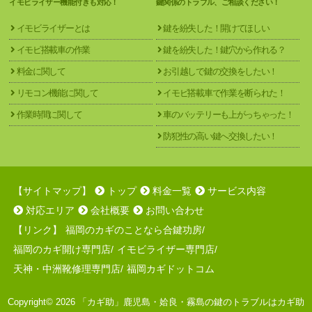
イモビライザー機能付きも対応！
鍵関係のトラブル、ご相談ください！
イモビライザーとは
鍵を紛失した！開けてほしい
イモビ搭載車の作業
鍵を紛失した！鍵穴から作れる？
料金に関して
お引越しで鍵の交換をしたい！
リモコン機能に関して
イモビ搭載車で作業を断られた！
作業時間に関して
車のバッテリーも上がっちゃった！
防犯性の高い鍵へ交換したい！
【サイトマップ】
トップ
料金一覧
サービス内容
対応エリア
会社概要
お問い合わせ
【リンク】
福岡のカギのことなら合鍵功房
/
福岡のカギ開け専門店
/
イモビライザー専門店
/
天神・中洲靴修理専門店
/
福岡カギドットコム
Copyright© 2026 「カギ助」鹿児島・姶良・霧島の鍵のトラブルはカギ助