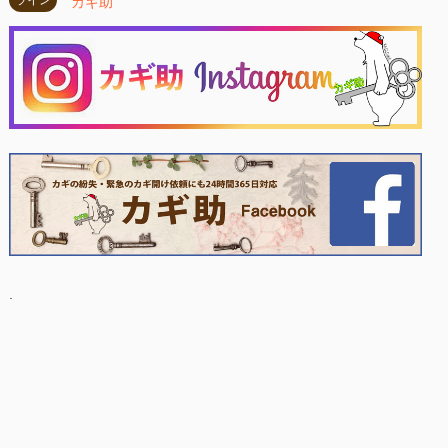
カギ助
.